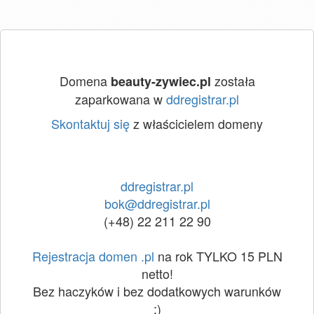
Domena
została
beauty-zywiec.pl
zaparkowana w
ddregistrar.pl
Skontaktuj się
z właścicielem domeny
ddregistrar.pl
bok@ddregistrar.pl
(+48) 22 211 22 90
Rejestracja domen .pl
na rok TYLKO 15 PLN
netto!
Bez haczyków i bez dodatkowych warunków
:)