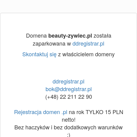
Domena
została
beauty-zywiec.pl
zaparkowana w
ddregistrar.pl
Skontaktuj się
z właścicielem domeny
ddregistrar.pl
bok@ddregistrar.pl
(+48) 22 211 22 90
Rejestracja domen .pl
na rok TYLKO 15 PLN
netto!
Bez haczyków i bez dodatkowych warunków
:)