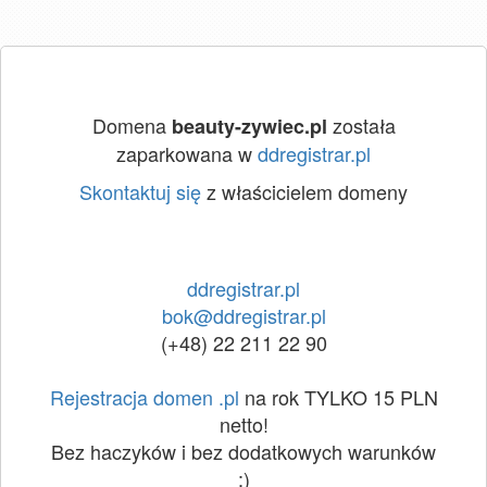
Domena
została
beauty-zywiec.pl
zaparkowana w
ddregistrar.pl
Skontaktuj się
z właścicielem domeny
ddregistrar.pl
bok@ddregistrar.pl
(+48) 22 211 22 90
Rejestracja domen .pl
na rok TYLKO 15 PLN
netto!
Bez haczyków i bez dodatkowych warunków
:)