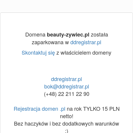
Domena
została
beauty-zywiec.pl
zaparkowana w
ddregistrar.pl
Skontaktuj się
z właścicielem domeny
ddregistrar.pl
bok@ddregistrar.pl
(+48) 22 211 22 90
Rejestracja domen .pl
na rok TYLKO 15 PLN
netto!
Bez haczyków i bez dodatkowych warunków
:)