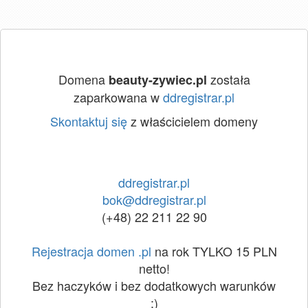
Domena
została
beauty-zywiec.pl
zaparkowana w
ddregistrar.pl
Skontaktuj się
z właścicielem domeny
ddregistrar.pl
bok@ddregistrar.pl
(+48) 22 211 22 90
Rejestracja domen .pl
na rok TYLKO 15 PLN
netto!
Bez haczyków i bez dodatkowych warunków
:)