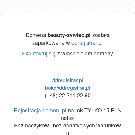
Domena
została
beauty-zywiec.pl
zaparkowana w
ddregistrar.pl
Skontaktuj się
z właścicielem domeny
ddregistrar.pl
bok@ddregistrar.pl
(+48) 22 211 22 90
Rejestracja domen .pl
na rok TYLKO 15 PLN
netto!
Bez haczyków i bez dodatkowych warunków
:)