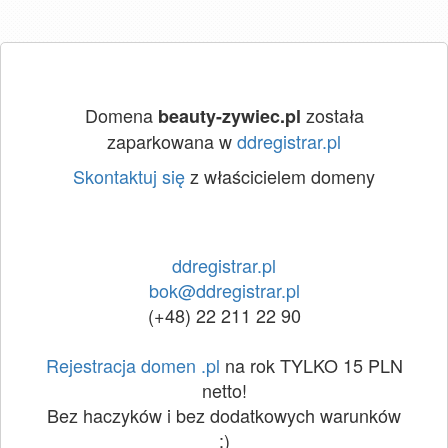
Domena
została
beauty-zywiec.pl
zaparkowana w
ddregistrar.pl
Skontaktuj się
z właścicielem domeny
ddregistrar.pl
bok@ddregistrar.pl
(+48) 22 211 22 90
Rejestracja domen .pl
na rok TYLKO 15 PLN
netto!
Bez haczyków i bez dodatkowych warunków
:)