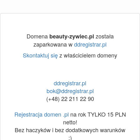
Domena
została
beauty-zywiec.pl
zaparkowana w
ddregistrar.pl
Skontaktuj się
z właścicielem domeny
ddregistrar.pl
bok@ddregistrar.pl
(+48) 22 211 22 90
Rejestracja domen .pl
na rok TYLKO 15 PLN
netto!
Bez haczyków i bez dodatkowych warunków
:)