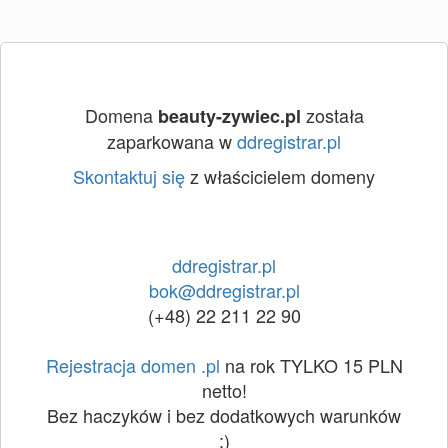
Domena
została
beauty-zywiec.pl
zaparkowana w
ddregistrar.pl
Skontaktuj się
z właścicielem domeny
ddregistrar.pl
bok@ddregistrar.pl
(+48) 22 211 22 90
Rejestracja domen .pl
na rok TYLKO 15 PLN
netto!
Bez haczyków i bez dodatkowych warunków
:)