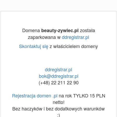
Domena
została
beauty-zywiec.pl
zaparkowana w
ddregistrar.pl
Skontaktuj się
z właścicielem domeny
ddregistrar.pl
bok@ddregistrar.pl
(+48) 22 211 22 90
Rejestracja domen .pl
na rok TYLKO 15 PLN
netto!
Bez haczyków i bez dodatkowych warunków
:)