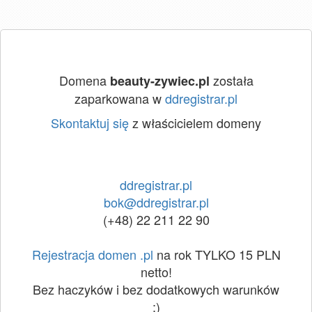
Domena
została
beauty-zywiec.pl
zaparkowana w
ddregistrar.pl
Skontaktuj się
z właścicielem domeny
ddregistrar.pl
bok@ddregistrar.pl
(+48) 22 211 22 90
Rejestracja domen .pl
na rok TYLKO 15 PLN
netto!
Bez haczyków i bez dodatkowych warunków
:)