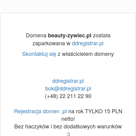
Domena
została
beauty-zywiec.pl
zaparkowana w
ddregistrar.pl
Skontaktuj się
z właścicielem domeny
ddregistrar.pl
bok@ddregistrar.pl
(+48) 22 211 22 90
Rejestracja domen .pl
na rok TYLKO 15 PLN
netto!
Bez haczyków i bez dodatkowych warunków
:)