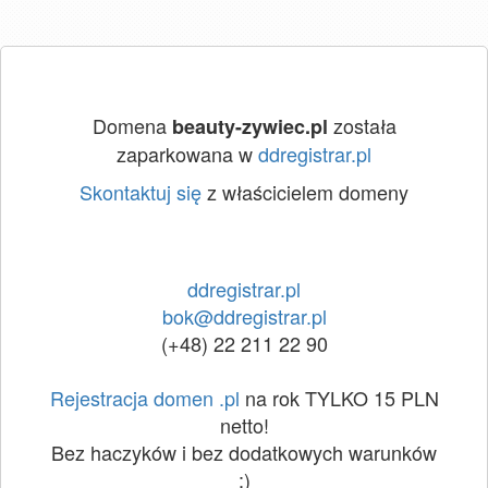
Domena
została
beauty-zywiec.pl
zaparkowana w
ddregistrar.pl
Skontaktuj się
z właścicielem domeny
ddregistrar.pl
bok@ddregistrar.pl
(+48) 22 211 22 90
Rejestracja domen .pl
na rok TYLKO 15 PLN
netto!
Bez haczyków i bez dodatkowych warunków
:)