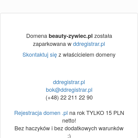
Domena
została
beauty-zywiec.pl
zaparkowana w
ddregistrar.pl
Skontaktuj się
z właścicielem domeny
ddregistrar.pl
bok@ddregistrar.pl
(+48) 22 211 22 90
Rejestracja domen .pl
na rok TYLKO 15 PLN
netto!
Bez haczyków i bez dodatkowych warunków
:)