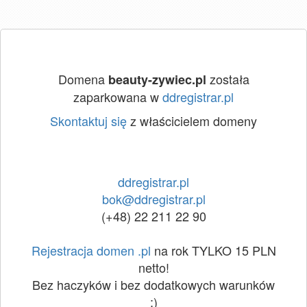
Domena
została
beauty-zywiec.pl
zaparkowana w
ddregistrar.pl
Skontaktuj się
z właścicielem domeny
ddregistrar.pl
bok@ddregistrar.pl
(+48) 22 211 22 90
Rejestracja domen .pl
na rok TYLKO 15 PLN
netto!
Bez haczyków i bez dodatkowych warunków
:)