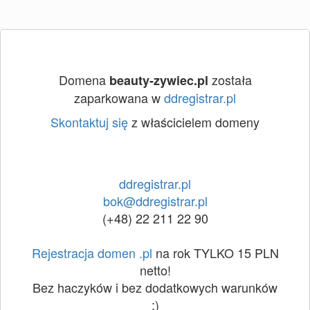
Domena
została
beauty-zywiec.pl
zaparkowana w
ddregistrar.pl
Skontaktuj się
z właścicielem domeny
ddregistrar.pl
bok@ddregistrar.pl
(+48) 22 211 22 90
Rejestracja domen .pl
na rok TYLKO 15 PLN
netto!
Bez haczyków i bez dodatkowych warunków
:)