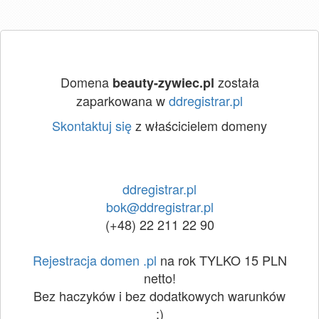
Domena
została
beauty-zywiec.pl
zaparkowana w
ddregistrar.pl
Skontaktuj się
z właścicielem domeny
ddregistrar.pl
bok@ddregistrar.pl
(+48) 22 211 22 90
Rejestracja domen .pl
na rok TYLKO 15 PLN
netto!
Bez haczyków i bez dodatkowych warunków
:)