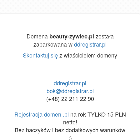
Domena
została
beauty-zywiec.pl
zaparkowana w
ddregistrar.pl
Skontaktuj się
z właścicielem domeny
ddregistrar.pl
bok@ddregistrar.pl
(+48) 22 211 22 90
Rejestracja domen .pl
na rok TYLKO 15 PLN
netto!
Bez haczyków i bez dodatkowych warunków
:)