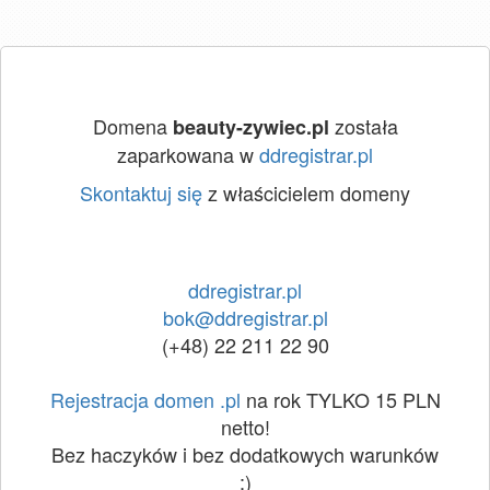
Domena
została
beauty-zywiec.pl
zaparkowana w
ddregistrar.pl
Skontaktuj się
z właścicielem domeny
ddregistrar.pl
bok@ddregistrar.pl
(+48) 22 211 22 90
Rejestracja domen .pl
na rok TYLKO 15 PLN
netto!
Bez haczyków i bez dodatkowych warunków
:)