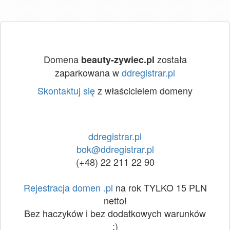
Domena
została
beauty-zywiec.pl
zaparkowana w
ddregistrar.pl
Skontaktuj się
z właścicielem domeny
ddregistrar.pl
bok@ddregistrar.pl
(+48) 22 211 22 90
Rejestracja domen .pl
na rok TYLKO 15 PLN
netto!
Bez haczyków i bez dodatkowych warunków
:)