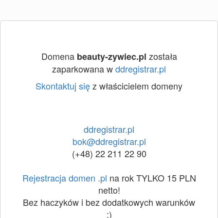
Domena
została
beauty-zywiec.pl
zaparkowana w
ddregistrar.pl
Skontaktuj się
z właścicielem domeny
ddregistrar.pl
bok@ddregistrar.pl
(+48) 22 211 22 90
Rejestracja domen .pl
na rok TYLKO 15 PLN
netto!
Bez haczyków i bez dodatkowych warunków
:)