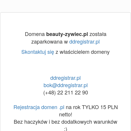
Domena
została
beauty-zywiec.pl
zaparkowana w
ddregistrar.pl
Skontaktuj się
z właścicielem domeny
ddregistrar.pl
bok@ddregistrar.pl
(+48) 22 211 22 90
Rejestracja domen .pl
na rok TYLKO 15 PLN
netto!
Bez haczyków i bez dodatkowych warunków
:)