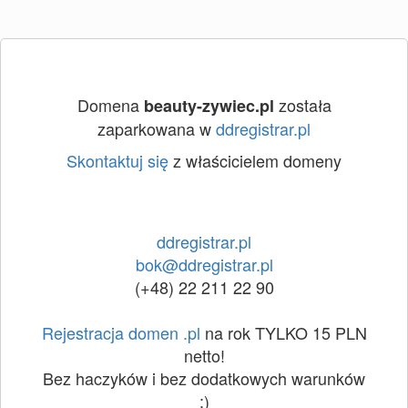
Domena
została
beauty-zywiec.pl
zaparkowana w
ddregistrar.pl
Skontaktuj się
z właścicielem domeny
ddregistrar.pl
bok@ddregistrar.pl
(+48) 22 211 22 90
Rejestracja domen .pl
na rok TYLKO 15 PLN
netto!
Bez haczyków i bez dodatkowych warunków
:)