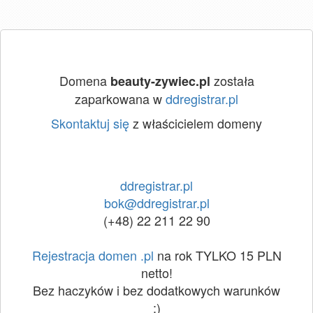
Domena
została
beauty-zywiec.pl
zaparkowana w
ddregistrar.pl
Skontaktuj się
z właścicielem domeny
ddregistrar.pl
bok@ddregistrar.pl
(+48) 22 211 22 90
Rejestracja domen .pl
na rok TYLKO 15 PLN
netto!
Bez haczyków i bez dodatkowych warunków
:)