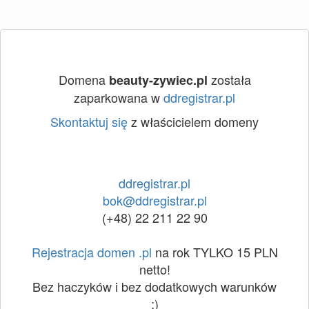
Domena
została
beauty-zywiec.pl
zaparkowana w
ddregistrar.pl
Skontaktuj się
z właścicielem domeny
ddregistrar.pl
bok@ddregistrar.pl
(+48) 22 211 22 90
Rejestracja domen .pl
na rok TYLKO 15 PLN
netto!
Bez haczyków i bez dodatkowych warunków
:)