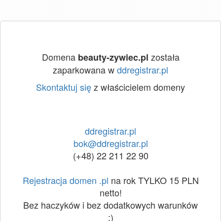
Domena
została
beauty-zywiec.pl
zaparkowana w
ddregistrar.pl
Skontaktuj się
z właścicielem domeny
ddregistrar.pl
bok@ddregistrar.pl
(+48) 22 211 22 90
Rejestracja domen .pl
na rok TYLKO 15 PLN
netto!
Bez haczyków i bez dodatkowych warunków
:)