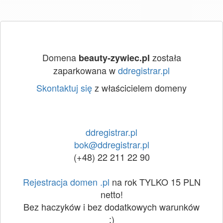
Domena
została
beauty-zywiec.pl
zaparkowana w
ddregistrar.pl
Skontaktuj się
z właścicielem domeny
ddregistrar.pl
bok@ddregistrar.pl
(+48) 22 211 22 90
Rejestracja domen .pl
na rok TYLKO 15 PLN
netto!
Bez haczyków i bez dodatkowych warunków
:)