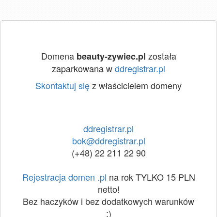
Domena
została
beauty-zywiec.pl
zaparkowana w
ddregistrar.pl
Skontaktuj się
z właścicielem domeny
ddregistrar.pl
bok@ddregistrar.pl
(+48) 22 211 22 90
Rejestracja domen .pl
na rok TYLKO 15 PLN
netto!
Bez haczyków i bez dodatkowych warunków
:)