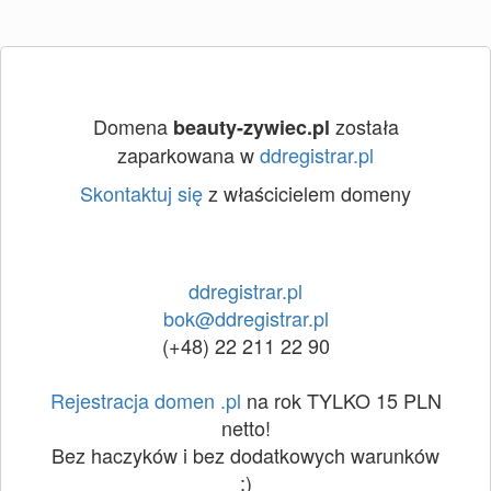
Domena
została
beauty-zywiec.pl
zaparkowana w
ddregistrar.pl
Skontaktuj się
z właścicielem domeny
ddregistrar.pl
bok@ddregistrar.pl
(+48) 22 211 22 90
Rejestracja domen .pl
na rok TYLKO 15 PLN
netto!
Bez haczyków i bez dodatkowych warunków
:)