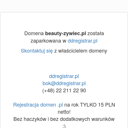
Domena
została
beauty-zywiec.pl
zaparkowana w
ddregistrar.pl
Skontaktuj się
z właścicielem domeny
ddregistrar.pl
bok@ddregistrar.pl
(+48) 22 211 22 90
Rejestracja domen .pl
na rok TYLKO 15 PLN
netto!
Bez haczyków i bez dodatkowych warunków
:)