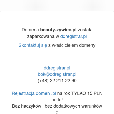
Domena
została
beauty-zywiec.pl
zaparkowana w
ddregistrar.pl
Skontaktuj się
z właścicielem domeny
ddregistrar.pl
bok@ddregistrar.pl
(+48) 22 211 22 90
Rejestracja domen .pl
na rok TYLKO 15 PLN
netto!
Bez haczyków i bez dodatkowych warunków
:)