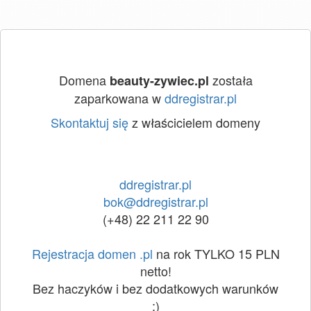
Domena
została
beauty-zywiec.pl
zaparkowana w
ddregistrar.pl
Skontaktuj się
z właścicielem domeny
ddregistrar.pl
bok@ddregistrar.pl
(+48) 22 211 22 90
Rejestracja domen .pl
na rok TYLKO 15 PLN
netto!
Bez haczyków i bez dodatkowych warunków
:)