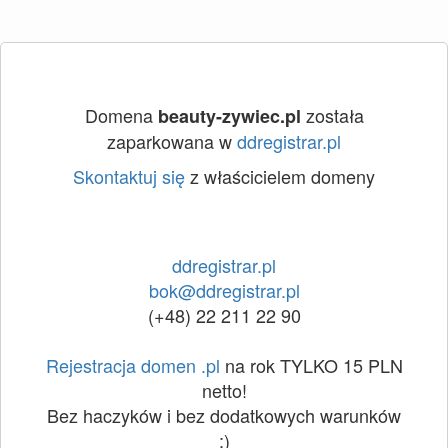
Domena
została
beauty-zywiec.pl
zaparkowana w
ddregistrar.pl
Skontaktuj się
z właścicielem domeny
ddregistrar.pl
bok@ddregistrar.pl
(+48) 22 211 22 90
Rejestracja domen .pl
na rok TYLKO 15 PLN
netto!
Bez haczyków i bez dodatkowych warunków
:)