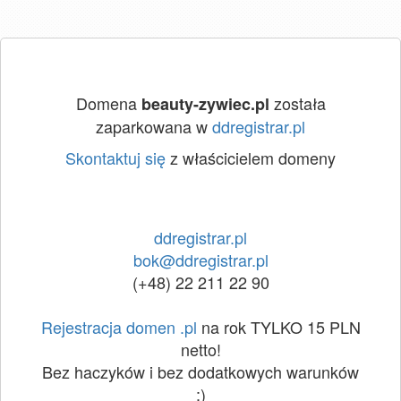
Domena
została
beauty-zywiec.pl
zaparkowana w
ddregistrar.pl
Skontaktuj się
z właścicielem domeny
ddregistrar.pl
bok@ddregistrar.pl
(+48) 22 211 22 90
Rejestracja domen .pl
na rok TYLKO 15 PLN
netto!
Bez haczyków i bez dodatkowych warunków
:)