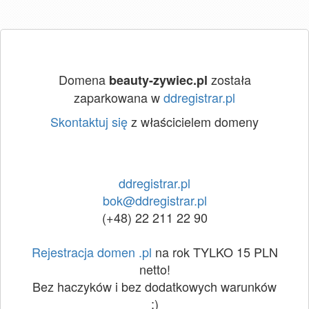
Domena
została
beauty-zywiec.pl
zaparkowana w
ddregistrar.pl
Skontaktuj się
z właścicielem domeny
ddregistrar.pl
bok@ddregistrar.pl
(+48) 22 211 22 90
Rejestracja domen .pl
na rok TYLKO 15 PLN
netto!
Bez haczyków i bez dodatkowych warunków
:)