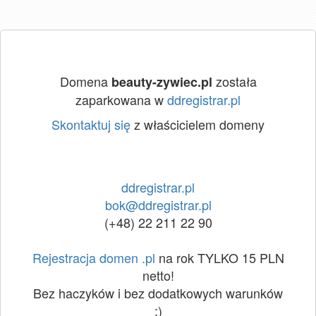
Domena
została
beauty-zywiec.pl
zaparkowana w
ddregistrar.pl
Skontaktuj się
z właścicielem domeny
ddregistrar.pl
bok@ddregistrar.pl
(+48) 22 211 22 90
Rejestracja domen .pl
na rok TYLKO 15 PLN
netto!
Bez haczyków i bez dodatkowych warunków
:)