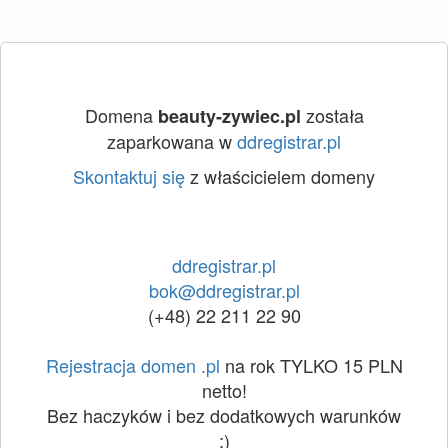
Domena
została
beauty-zywiec.pl
zaparkowana w
ddregistrar.pl
Skontaktuj się
z właścicielem domeny
ddregistrar.pl
bok@ddregistrar.pl
(+48) 22 211 22 90
Rejestracja domen .pl
na rok TYLKO 15 PLN
netto!
Bez haczyków i bez dodatkowych warunków
:)