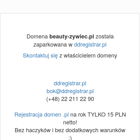
Domena
została
beauty-zywiec.pl
zaparkowana w
ddregistrar.pl
Skontaktuj się
z właścicielem domeny
ddregistrar.pl
bok@ddregistrar.pl
(+48) 22 211 22 90
Rejestracja domen .pl
na rok TYLKO 15 PLN
netto!
Bez haczyków i bez dodatkowych warunków
:)