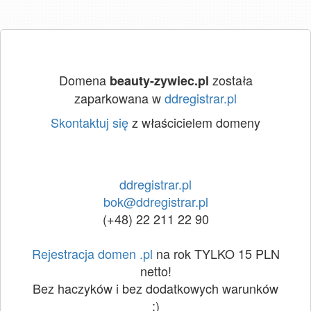
Domena
została
beauty-zywiec.pl
zaparkowana w
ddregistrar.pl
Skontaktuj się
z właścicielem domeny
ddregistrar.pl
bok@ddregistrar.pl
(+48) 22 211 22 90
Rejestracja domen .pl
na rok TYLKO 15 PLN
netto!
Bez haczyków i bez dodatkowych warunków
:)