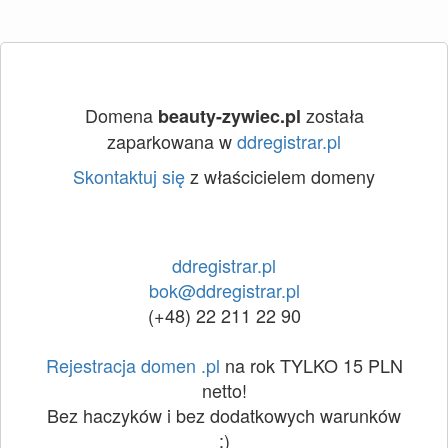
Domena
została
beauty-zywiec.pl
zaparkowana w
ddregistrar.pl
Skontaktuj się
z właścicielem domeny
ddregistrar.pl
bok@ddregistrar.pl
(+48) 22 211 22 90
Rejestracja domen .pl
na rok TYLKO 15 PLN
netto!
Bez haczyków i bez dodatkowych warunków
:)