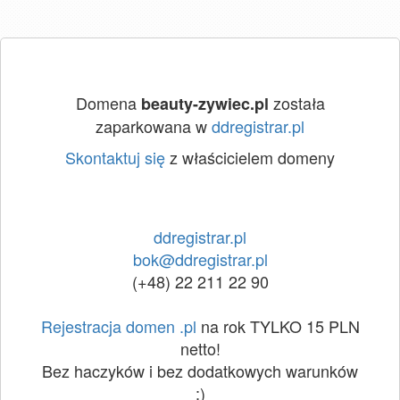
Domena
została
beauty-zywiec.pl
zaparkowana w
ddregistrar.pl
Skontaktuj się
z właścicielem domeny
ddregistrar.pl
bok@ddregistrar.pl
(+48) 22 211 22 90
Rejestracja domen .pl
na rok TYLKO 15 PLN
netto!
Bez haczyków i bez dodatkowych warunków
:)