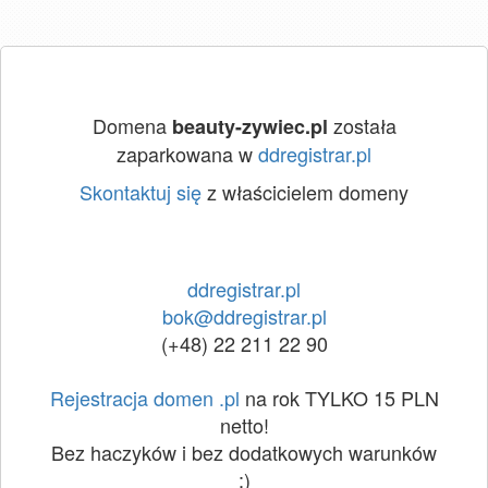
Domena
została
beauty-zywiec.pl
zaparkowana w
ddregistrar.pl
Skontaktuj się
z właścicielem domeny
ddregistrar.pl
bok@ddregistrar.pl
(+48) 22 211 22 90
Rejestracja domen .pl
na rok TYLKO 15 PLN
netto!
Bez haczyków i bez dodatkowych warunków
:)