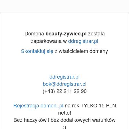
Domena
została
beauty-zywiec.pl
zaparkowana w
ddregistrar.pl
Skontaktuj się
z właścicielem domeny
ddregistrar.pl
bok@ddregistrar.pl
(+48) 22 211 22 90
Rejestracja domen .pl
na rok TYLKO 15 PLN
netto!
Bez haczyków i bez dodatkowych warunków
:)