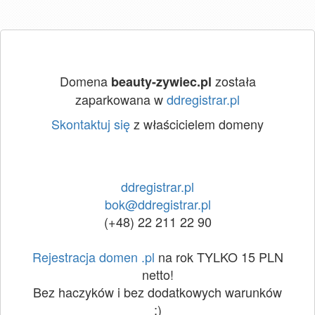
Domena
została
beauty-zywiec.pl
zaparkowana w
ddregistrar.pl
Skontaktuj się
z właścicielem domeny
ddregistrar.pl
bok@ddregistrar.pl
(+48) 22 211 22 90
Rejestracja domen .pl
na rok TYLKO 15 PLN
netto!
Bez haczyków i bez dodatkowych warunków
:)