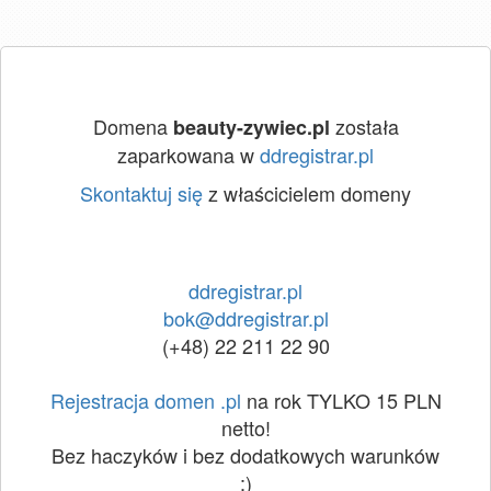
Domena
została
beauty-zywiec.pl
zaparkowana w
ddregistrar.pl
Skontaktuj się
z właścicielem domeny
ddregistrar.pl
bok@ddregistrar.pl
(+48) 22 211 22 90
Rejestracja domen .pl
na rok TYLKO 15 PLN
netto!
Bez haczyków i bez dodatkowych warunków
:)