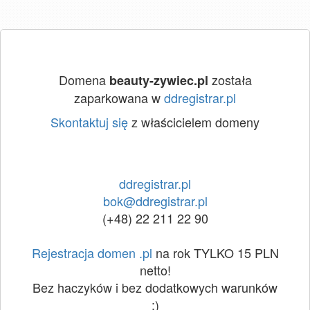
Domena
została
beauty-zywiec.pl
zaparkowana w
ddregistrar.pl
Skontaktuj się
z właścicielem domeny
ddregistrar.pl
bok@ddregistrar.pl
(+48) 22 211 22 90
Rejestracja domen .pl
na rok TYLKO 15 PLN
netto!
Bez haczyków i bez dodatkowych warunków
:)