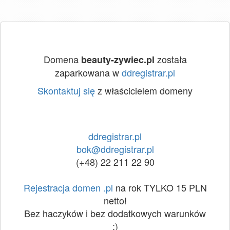
Domena
została
beauty-zywiec.pl
zaparkowana w
ddregistrar.pl
Skontaktuj się
z właścicielem domeny
ddregistrar.pl
bok@ddregistrar.pl
(+48) 22 211 22 90
Rejestracja domen .pl
na rok TYLKO 15 PLN
netto!
Bez haczyków i bez dodatkowych warunków
:)