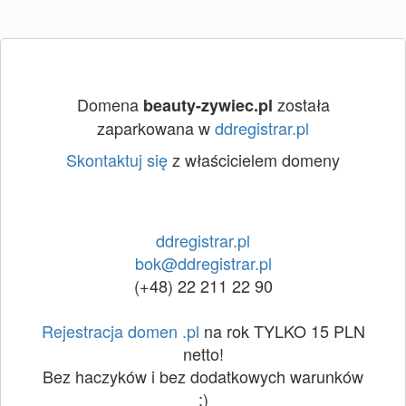
Domena
została
beauty-zywiec.pl
zaparkowana w
ddregistrar.pl
Skontaktuj się
z właścicielem domeny
ddregistrar.pl
bok@ddregistrar.pl
(+48) 22 211 22 90
Rejestracja domen .pl
na rok TYLKO 15 PLN
netto!
Bez haczyków i bez dodatkowych warunków
:)