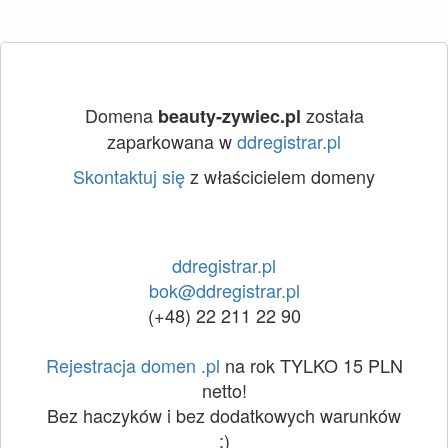
Domena
została
beauty-zywiec.pl
zaparkowana w
ddregistrar.pl
Skontaktuj się
z właścicielem domeny
ddregistrar.pl
bok@ddregistrar.pl
(+48) 22 211 22 90
Rejestracja domen .pl
na rok TYLKO 15 PLN
netto!
Bez haczyków i bez dodatkowych warunków
:)