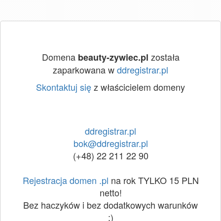
Domena
została
beauty-zywiec.pl
zaparkowana w
ddregistrar.pl
Skontaktuj się
z właścicielem domeny
ddregistrar.pl
bok@ddregistrar.pl
(+48) 22 211 22 90
Rejestracja domen .pl
na rok TYLKO 15 PLN
netto!
Bez haczyków i bez dodatkowych warunków
:)